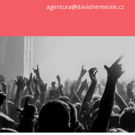
agentura@davidnemecek.cz