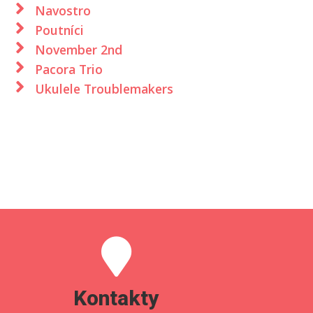
Navostro
Poutníci
November 2nd
Pacora Trio
Ukulele Troublemakers
Kontakty