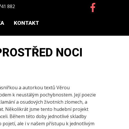
741 882
KA
KONTAKT
PROSTŘED NOCI
básnířkou a autorkou textů Věrou
ůvodem k neustálým pochybnostem. Její poezie
zklamání a osudových životních zlomech, a
t. Několikrát jsme tento hudební projekt
celi. Během této doby jednotlivé skladby
pojetí, ale i v našem přístupu k jednotlivým