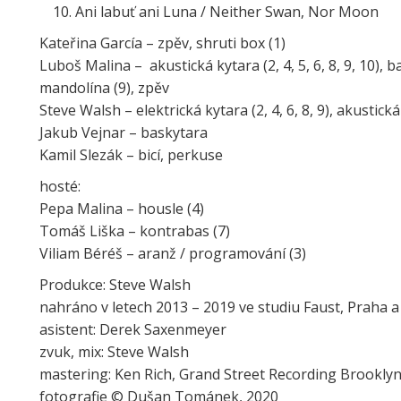
Ani labuť ani Luna / Neither Swan, Nor Moon
Kateřina García – zpěv, shruti box (1)
Luboš Malina – akustická kytara (2, 4, 5, 6, 8, 9, 10), ba
mandolína (9), zpěv
Steve Walsh – elektrická kytara (2, 4, 6, 8, 9), akustická 
Jakub Vejnar – baskytara
Kamil Slezák – bicí, perkuse
hosté:
Pepa Malina – housle (4)
Tomáš Liška – kontrabas (7)
Viliam Béréš – aranž / programování (3)
Produkce: Steve Walsh
nahráno v letech 2013 – 2019 ve studiu Faust, Praha
asistent: Derek Saxenmeyer
zvuk, mix: Steve Walsh
mastering: Ken Rich, Grand Street Recording Brooklyn
fotografie © Dušan Tománek, 2020