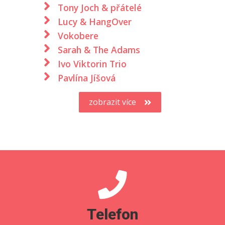
Tony Joch & přátelé
Lucy & HangOver
Vokobere
Sarah & The Adams
Ivo Viktorin Trio
Pavlína Jíšová
zobrazit více
Telefon