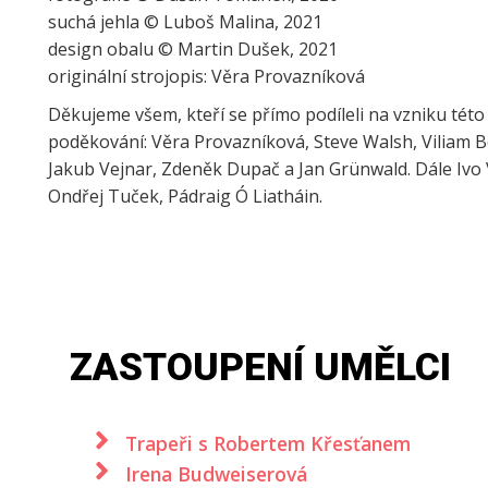
suchá jehla © Luboš Malina, 2021
design obalu © Martin Dušek, 2021
originální strojopis: Věra Provazníková
Děkujeme všem, kteří se přímo podíleli na vzniku této 
poděkování: Věra Provazníková, Steve Walsh, Viliam B
Jakub Vejnar, Zdeněk Dupač a Jan Grünwald. Dále Ivo
Ondřej Tuček, Pádraig Ó Liatháin.
ZASTOUPENÍ UMĚLCI
Trapeři s Robertem Křesťanem
Irena Budweiserová