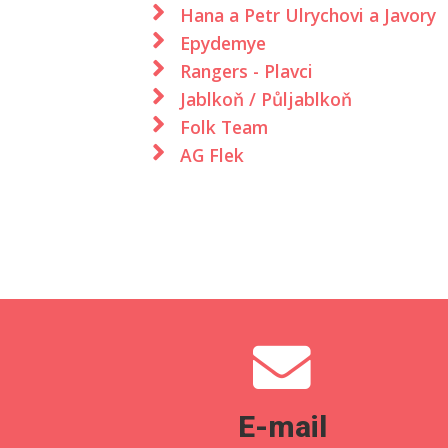
Hana a Petr Ulrychovi a Javory
Epydemye
Rangers - Plavci
Jablkoň / Půljablkoň
Folk Team
AG Flek
E-mail