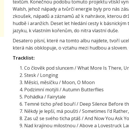
textům. Konečnou podobu tomuto projektu vtiskl vyni
Walsh, jehož nápady a tvůrčí energie byly pro nás zá
zkoušek, nápadů a záznamů až k nahrávce, kterou drží
hudbě i aranžích. Deset let hledání cesty k básnickým
jazyku, k vlastním kořenům, do nitra vlastní duše.
Desatero písní, které na tomto albu najdete, tvoří ucel
která nás obklopuje, o vztahu mezi hudbou a slovem. 
Tracklist:
Co člověk pod sluncem / What More Is There, U
Stesk / Longing
Měsíci, měsíčku / Moon, O Moon
Podzimní motýli / Autumn Butterflies
Pohádka / Fairytale
Temné ticho před bouří / Deep Silence Before t
Někdy je lepší, má poušti / Sometimes I’d Rather
Zas už se svého ticha ptáš / And Now You Ask Yo
Nad krajinou milostnou / Above a Lovestruck L