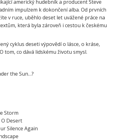
kající americký hudebník a producent Steve
sadním impulzem k dokončení alba. Od prvních
te v ruce, uběhlo deset let uvážené práce na
 textům, která byla zároveň i cestou k českému
ený cyklus deseti výpovědí o lásce, o kráse,
O tom, co dává lidskému životu smysl.
nder the Sun…?
he Storm
, O Desert
ur Silence Again
andscape