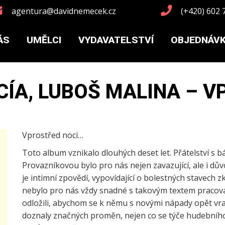
agentura@davidnemecek.cz
(+420) 602 
ÁS
UMĚLCI
VYDAVATELSTVÍ
OBJEDNÁV
CÍA, LUBOŠ MALINA – V
Vprostřed noci…
Toto album vznikalo dlouhých deset let. Přátelství s 
Provazníkovou bylo pro nás nejen zavazující, ale i d
je intimní zpovědí, vypovídající o bolestných stavech 
nebylo pro nás vždy snadné s takovým textem pracova
odložili, abychom se k němu s novými nápady opět vra
doznaly značných proměn, nejen co se týče hudebního 