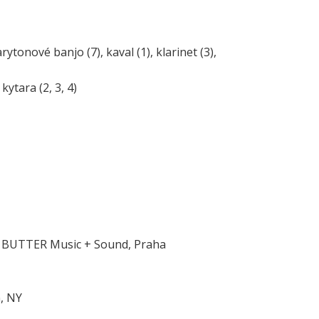
rytonové banjo (7), kaval (1), klarinet (3),
kytara (2, 3, 4)
 a BUTTER Music + Sound, Praha
, NY