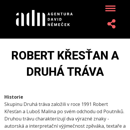
Přejít
Toggle
k
navigatio
hlavnímu
obsahu
Toggle
navigatio
ROBERT KŘESŤAN A
DRUHÁ TRÁVA
Historie
Skupinu Druhá tráva založili v roce 1991 Robert
Křesťan a Luboš Malina po svém odchodu od Poutníků.
Druhou trávu charakterizují dva výrazné znaky -
autorská a interpretační výjimečnost zpěváka, textaře a