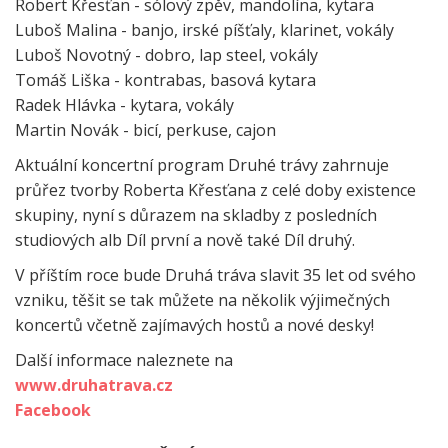
Robert Křesťan - sólový zpěv, mandolína, kytara
Luboš Malina - banjo, irské píšťaly, klarinet, vokály
Luboš Novotný - dobro, lap steel, vokály
Tomáš Liška - kontrabas, basová kytara
Radek Hlávka - kytara, vokály
Martin Novák - bicí, perkuse, cajon
Aktuální koncertní program Druhé trávy zahrnuje
průřez tvorby Roberta Křesťana z celé doby existence
skupiny, nyní s důrazem na skladby z posledních
studiových alb Díl první a nově také Díl druhý.
V příštím roce bude Druhá tráva slavit 35 let od svého
vzniku, těšit se tak můžete na několik výjimečných
koncertů včetně zajímavých hostů a nové desky!
Další informace naleznete na
www.druhatrava.cz
Facebook