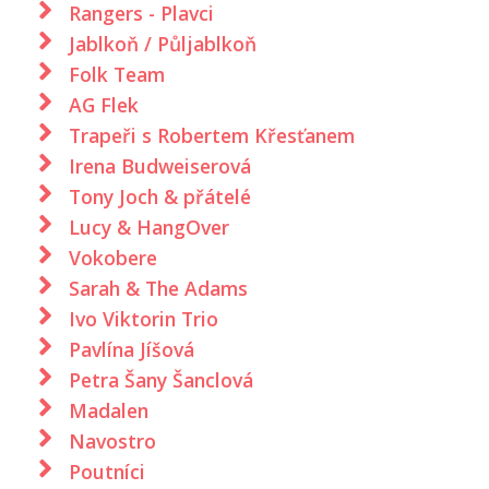
Rangers - Plavci
Jablkoň / Půljablkoň
Folk Team
AG Flek
Trapeři s Robertem Křesťanem
Irena Budweiserová
Tony Joch & přátelé
Lucy & HangOver
Vokobere
Sarah & The Adams
Ivo Viktorin Trio
Pavlína Jíšová
Petra Šany Šanclová
Madalen
Navostro
Poutníci