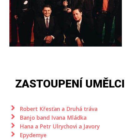
ZASTOUPENÍ UMĚLCI
Robert Křesťan a Druhá tráva
Banjo band Ivana Mládka
Hana a Petr Ulrychovi a Javory
Epydemye