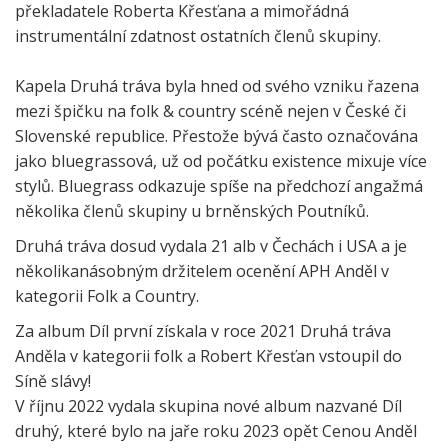
překladatele Roberta Křesťana a mimořádná
instrumentální zdatnost ostatních členů skupiny.
Kapela Druhá tráva byla hned od svého vzniku řazena
mezi špičku na folk & country scéně nejen v České či
Slovenské republice. Přestože bývá často označována
jako bluegrassová, už od počátku existence mixuje více
stylů. Bluegrass odkazuje spíše na předchozí angažmá
několika členů skupiny u brněnských Poutníků.
Druhá tráva dosud vydala 21 alb v Čechách i USA a je
několikanásobným držitelem ocenění APH Anděl v
kategorii Folk a Country.
Za album Díl první získala v roce 2021 Druhá tráva
Anděla v kategorii folk a Robert Křesťan vstoupil do
Síně slávy!
V říjnu 2022 vydala skupina nové album nazvané Díl
druhý, které bylo na jaře roku 2023 opět Cenou Anděl