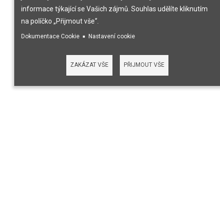
informace týkající se Vašich zájmů. Souhlas udělíte kliknutím
na políčko „Přijmout vše“.
Dokumentace Cookie
Nastavení cookie
ZAKÁZAT VŠE
PŘIJMOUT VŠE
AGENTURA ADN
Agentura ADN vedená manažerem Davidem Němečkem se
již více než 20 let zabývá produkční, uměleckou a
vydavatelskou činností. Zastupovaným umělcům realizuje
koncertní vystoupení včetně jeho organizačního,
technického a propagačního zajištění. Kromě toho
pořadatelsky zajišťuje festivaly, městské slavnosti, vánoční
trhy i privátní akce. Agentura má velmi dobré jméno u
mnoha pořadatelů z České republiky i ze Slovenska.