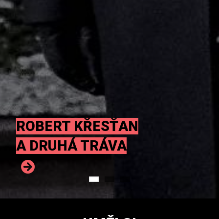
ROBERT KŘESŤAN
A DRUHÁ TRÁVA
JAVORY
AG FLEK