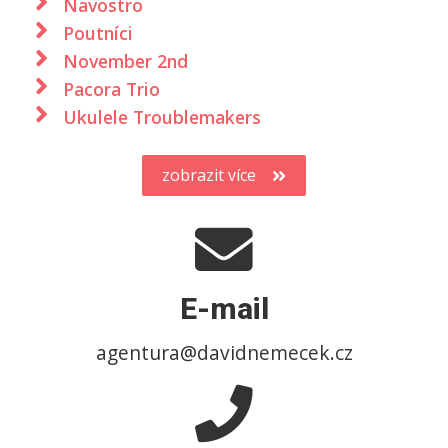
Navostro
Poutníci
November 2nd
Pacora Trio
Ukulele Troublemakers
zobrazit více
E-mail
agentura@davidnemecek.cz