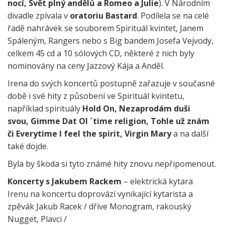
nocí, Svět plný andělů a Romeo a Julie
). V Národním
divadle zpívala v
oratoriu Bastard
. Podílela se na celé
řadě nahrávek se souborem Spirituál kvintet, Janem
Spáleným, Rangers nebo s Big bandem Josefa Vejvody,
celkem 45 cd a 10 sólových CD, některé z nich byly
nominovány na ceny Jazzový Kája a Anděl.
Irena do svých koncertů postupně zařazuje v současné
době i své hity z působení ve Spirituál kvintetu,
například spirituály
Hold On, Nezaprodám duši
svou,
Gimme Dat Ol ´time religion, Tohle už znám
či Everytime I feel the spirit, Virgin Mary
a na další
také dojde.
Byla by škoda si tyto známé hity znovu nepřipomenout.
Koncerty s Jakubem Rackem
– elektrická kytara
Irenu na koncertu doprovází vynikající kytarista a
zpěvák Jakub Racek / dříve Monogram, rakouský
Nugget, Plavci /