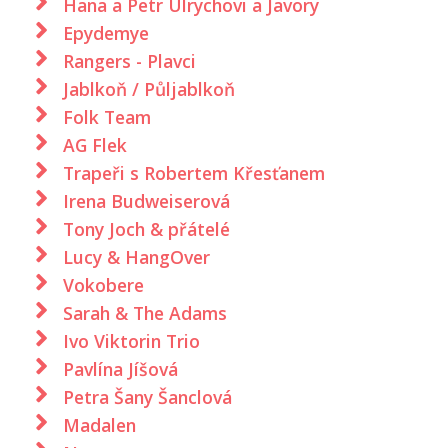
Hana a Petr Ulrychovi a Javory
Epydemye
Rangers - Plavci
Jablkoň / Půljablkoň
Folk Team
AG Flek
Trapeři s Robertem Křesťanem
Irena Budweiserová
Tony Joch & přátelé
Lucy & HangOver
Vokobere
Sarah & The Adams
Ivo Viktorin Trio
Pavlína Jíšová
Petra Šany Šanclová
Madalen