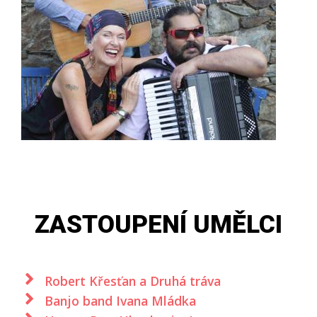
ZASTOUPENÍ UMĚLCI
Robert Křesťan a Druhá tráva
Banjo band Ivana Mládka