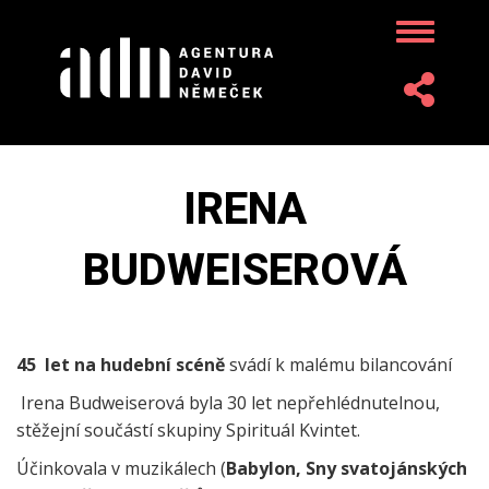
Přejít
Toggle
k
navigatio
hlavnímu
obsahu
Toggle
navigatio
IRENA
BUDWEISEROVÁ
45 let na hudební scéně
svádí k malému bilancování
Irena Budweiserová byla 30 let nepřehlédnutelnou,
stěžejní součástí skupiny Spirituál Kvintet.
Účinkovala v muzikálech (
Babylon, Sny svatojánských