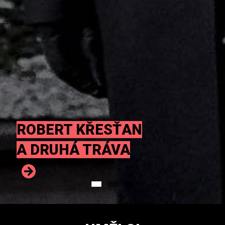
ROBERT KŘESŤAN
A DRUHÁ TRÁVA
JAVORY
AG FLEK