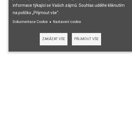
informace týkající se Vašich zájmů. Souhlas udělíte kliknutím
na políčko „Přijmout vše“.
Dokumentace Cookie
Nastavení cookie
ZAKÁZAT VŠE
PŘIJMOUT VŠE
AGENTURA ADN
Agentura ADN vedená manažerem Davidem Němečkem se
již více než 20 let zabývá produkční, uměleckou a
vydavatelskou činností. Zastupovaným umělcům realizuje
koncertní vystoupení včetně jeho organizačního,
technického a propagačního zajištění. Kromě toho
pořadatelsky zajišťuje festivaly, městské slavnosti, vánoční
trhy i privátní akce. Agentura má velmi dobré jméno u
mnoha pořadatelů z České republiky i ze Slovenska.